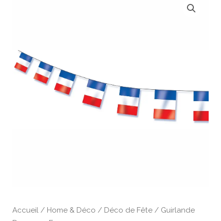
de
Guirlande
Drapeaux
France
5
m
Accueil
/
Home & Déco
/
Déco de Fête
/ Guirlande