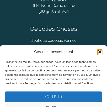
16 Pl. Notre Dame du Loc
56890 Saint-Avé
De Jolies Choses
Boutique cadeaux Vannes
Concept Store Vannes
Gérer le consentement
Pour offrir les meilleures expériences, nous utilisons des technologies
telles que les cookies pour stocker et/ou accéder aux informations des
Informations légales
appareils. Le fait de consentir à ces technologies nous permettra de traiter
des données telles que le comportement de navigation ou les ID uniques
sur ce site. Le fait de ne pas consentir ou de retirer son consentement
CGV
peut avoir un effet négatif sur certaines caractéristiques et fonctions.
Mentions Légales
Politique De Confidentialité
ACCEPTER
Plan du site