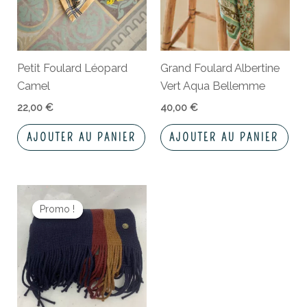
Petit Foulard Léopard
Grand Foulard Albertine
Camel
Vert Aqua Bellemme
22,00
€
40,00
€
AJOUTER AU PANIER
AJOUTER AU PANIER
Le
Le
prix
prix
Promo !
Promo !
initial
actuel
était :
est :
22,00 €.
18,00 €.