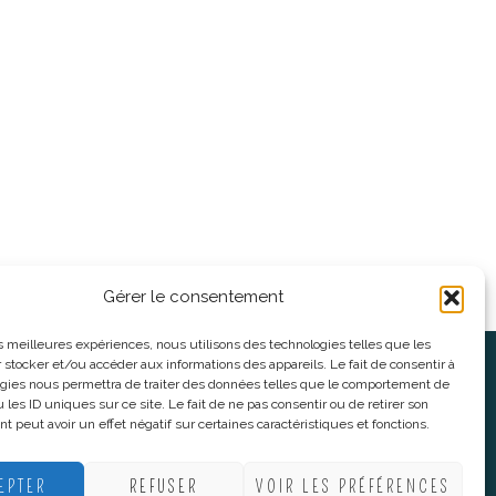
Gérer le consentement
les meilleures expériences, nous utilisons des technologies telles que les
 stocker et/ou accéder aux informations des appareils. Le fait de consentir à
oses
Informations légales
gies nous permettra de traiter des données telles que le comportement de
 les ID uniques sur ce site. Le fait de ne pas consentir ou de retirer son
 peut avoir un effet négatif sur certaines caractéristiques et fonctions.
nnes
CGV
nes
Mentions Légales
EPTER
REFUSER
VOIR LES PRÉFÉRENCES
Politique De Confidentialité