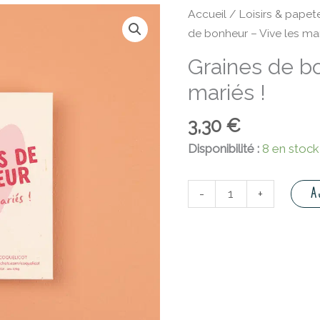
quantité
Accueil
/
Loisirs & papete
de
de bonheur – Vive les mar
Graines
Graines de bo
de
mariés !
bonheur
-
3,30
€
Vive
les
Disponibilité :
8 en stock
mariés
!
A
-
+