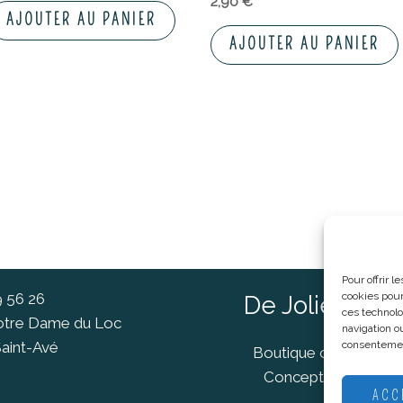
2,90
€
AJOUTER AU PANIER
AJOUTER AU PANIER
Pour offrir 
9 56 26
cookies pour
De Jolies Ch
ces technolo
Notre Dame du Loc
navigation ou
aint-Avé
consentement
Boutique cadeaux Va
Concept Store Van
ACC