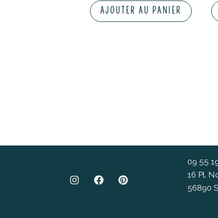
AJOUTER AU PANIER
09 55 1
16 Pl. 
56890 S