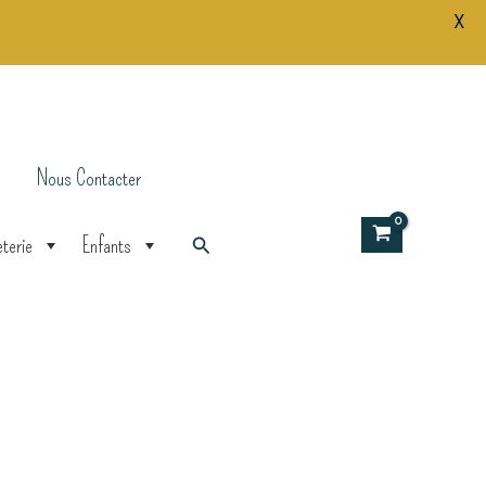
X
de
bonheur
-
Vive
les
mariés
Nous Contacter
!
Rechercher
terie
Enfants