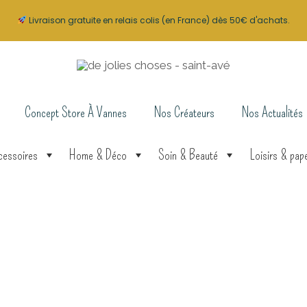
Livraison gratuite en relais colis (en France) dès 50€ d'achats.
Concept Store À Vannes
Nos Créateurs
Nos Actualités
cessoires
Home & Déco
Soin & Beauté
Loisirs & pape