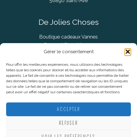
56890 Saint-Avé
De Jolies Choses
Boutique cadeaux Vannes
Concept Store Vannes
Gérer le consentement
Pour offrir les meilleures expériences, nous utilisons des technologies
telles que les cookies pour stocker et/ou accéder aux informations des
Informations légales
appareils. Le fait de consentir à ces technologies nous permettra de traiter
des données telles que le comportement de navigation ou les ID uniques
sur ce site. Le fait de ne pas consentir ou de retirer son consentement
CGV
peut avoir un effet négatif sur certaines caractéristiques et fonctions.
Mentions Légales
Politique De Confidentialité
ACCEPTER
Plan du site
REFUSER
VOIR LES PRÉFÉRENCES