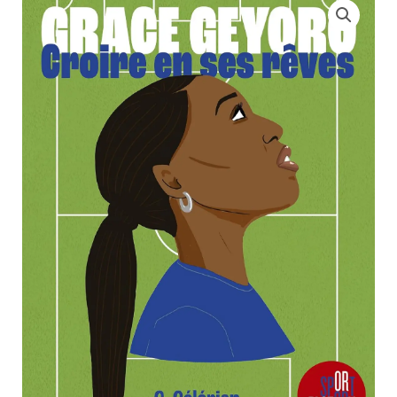
de
Grace
Geyordo