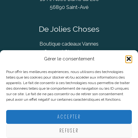
56890 Saint-Avé
De Jolies Choses
Boutique cadeaux Vannes
Concept Store Vannes
Gérer le consentement
Pour offrir les meilleures expériences, nous utilisons des technologies
telles que les cookies pour stocker et/ou accéder aux informations des
Informations légales
appareils. Le fait de consentir à ces technologies nous permettra de traiter
des données telles que le comportement de navigation ou les ID uniques
sur ce site. Le fait de ne pas consentir ou de retirer son consentement
CGV
peut avoir un effet négatif sur certaines caractéristiques et fonctions.
Mentions Légales
Politique De Confidentialité
ACCEPTER
Plan du site
REFUSER