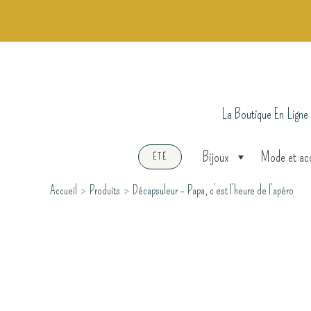
Aller
au
contenu
La Boutique En Ligne
Bijoux
Mode et ac
ÉTÉ
Accueil
Produits
Décapsuleur – Papa, c’est l’heure de l’apéro