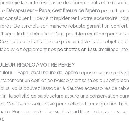
et privilégie la haute résistance des composants et le respe
r le
Décapsuleur – Papa, c’est l’heure de l’apéro
permet une o
Par conséquent, il devient rapidement votre accessoire indi
éférés. De surcroît, son manche robuste garantit un confort
. Chaque finition bénéficie d’une précision extrême pour assu
. Ce souci du détail fait de ce produit un véritable objet de d
 découvrez également nos
pochettes en tissu
(maillage inte
LEUR RIGOLO À VOTRE PÈRE ?
leur – Papa, c’est l’heure de l’apéro
repose sur une polyva
rfaitement un coffret de boissons artisanales ou s’offre co
 plus, vous pouvez l’associer à d’autres accessoires de ta
fin, la solidité de sa structure assure une conservation dura
es. C’est l’accessoire rêvé pour celles et ceux qui cherchent 
ire. Pour en savoir plus sur les traditions de la table, vou
e).