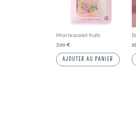
Mon bracelet fruits
B
7,00
€
2
AJOUTER AU PANIER