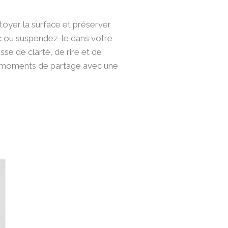
oyer la surface et préserver
ec ou suspendez-le dans votre
se de clarté, de rire et de
s moments de partage avec une
Ce
produit
a
plusieurs
variations.