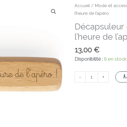
quantité
Accueil
/
Mode et access
de
l’heure de l’apéro
Décapsuleur
Décapsuleur –
-
l’heure de l’a
Papa,
c'est
13,00
€
l'heure
de
Disponibilité :
6 en stock
l'apéro
A
-
+