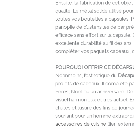
Ensuite, la fabrication de cet obj
qualité. Le métal solide utilisé pou
toutes vos bouteilles à capsules. 
panoplie de d’ustensiles de bar pr
efficace sans effort sur la capsule
excellente durabilité au fil des ans
compléter vos paquets cadeaux,
POURQUOI OFFRIR CE DÉCAPSU
Néanmoins, l’esthétique du
Décapsu
projets de cadeaux. Il complète pa
Pères, Noël ou un anniversaire. De
visuel harmonieux et très actuel. En
chutes et l’usure des fins de journé
souriant pour un homme extraordina
accessoires de cuisine
(lien extern