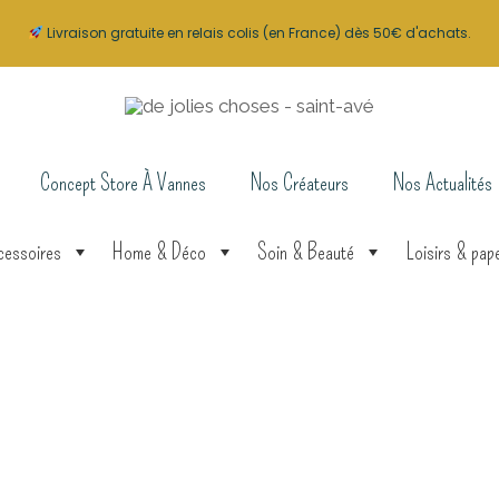
Livraison gratuite en relais colis (en France) dès 50€ d'achats.
Concept Store À Vannes
Nos Créateurs
Nos Actualités
cessoires
Home & Déco
Soin & Beauté
Loisirs & pape