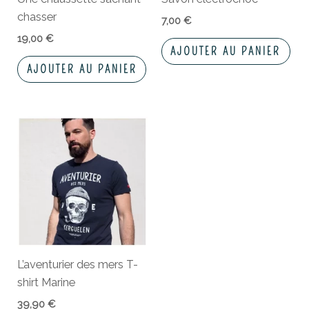
chasser
7,00
€
19,00
€
AJOUTER AU PANIER
AJOUTER AU PANIER
Ce
produit
a
plusieurs
variations.
Les
options
peuvent
L’aventurier des mers T-
être
shirt Marine
choisies
sur
39,90
€