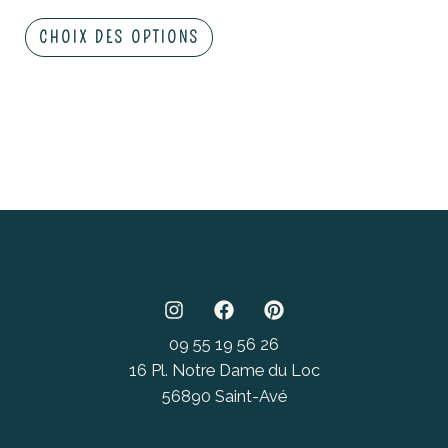
la
CHOIX DES OPTIONS
page
du
produit
09 55 19 56 26
16 Pl. Notre Dame du Loc
56890 Saint-Avé