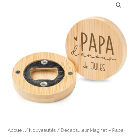
de
Décapsuleur
Magnet
-
Papa
d'amour
Accueil
/
Nouveautés
/ Décapsuleur Magnet – Papa