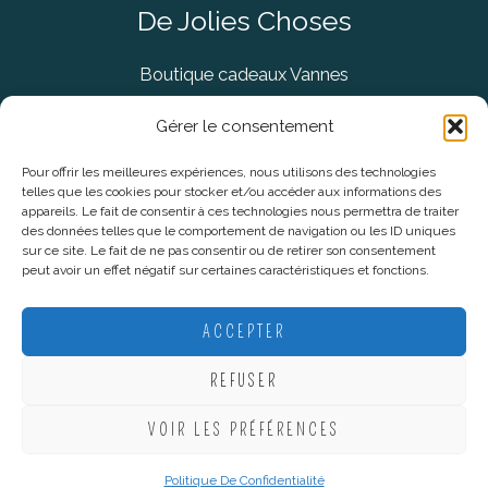
De Jolies Choses
Boutique cadeaux Vannes
Concept Store Vannes
Gérer le consentement
Pour offrir les meilleures expériences, nous utilisons des technologies
telles que les cookies pour stocker et/ou accéder aux informations des
Informations légales
appareils. Le fait de consentir à ces technologies nous permettra de traiter
des données telles que le comportement de navigation ou les ID uniques
sur ce site. Le fait de ne pas consentir ou de retirer son consentement
CGV
peut avoir un effet négatif sur certaines caractéristiques et fonctions.
Mentions Légales
Politique De Confidentialité
ACCEPTER
Plan du site
REFUSER
VOIR LES PRÉFÉRENCES
Copyright © 2026 De Jolies Choses |
Création Lucie Mahé -
Webmarketing
Politique De Confidentialité