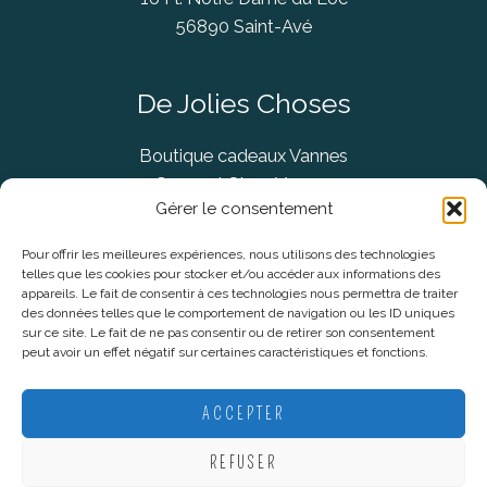
56890 Saint-Avé
De Jolies Choses
Boutique cadeaux Vannes
Concept Store Vannes
Gérer le consentement
Pour offrir les meilleures expériences, nous utilisons des technologies
telles que les cookies pour stocker et/ou accéder aux informations des
Informations légales
appareils. Le fait de consentir à ces technologies nous permettra de traiter
des données telles que le comportement de navigation ou les ID uniques
sur ce site. Le fait de ne pas consentir ou de retirer son consentement
CGV
peut avoir un effet négatif sur certaines caractéristiques et fonctions.
Mentions Légales
Politique De Confidentialité
ACCEPTER
Plan du site
REFUSER