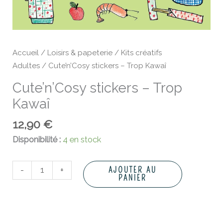
Accueil
/
Loisirs & papeterie
/
Kits créatifs
Adultes
/ Cute’n’Cosy stickers – Trop Kawaî
Cute’n’Cosy stickers – Trop
Kawaî
12,90
€
Disponibilité :
4 en stock
-
+
AJOUTER AU
PANIER