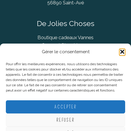
56890 Saint-Avé
De Jolies Choses
Boutique cadeaux Vannes
Concept Store Vannes
Gérer le consentement
Pour offrir les meilleures expériences, nous utilisons des technologies
telles que les cookies pour stocker et/ou accéder aux informations des
Informations légales
appareils. Le fait de consentir à ces technologies nous permettra de traiter
des données telles que le comportement de navigation ou les ID uniques
sur ce site. Le fait de ne pas consentir ou de retirer son consentement
CGV
peut avoir un effet négatif sur certaines caractéristiques et fonctions.
Mentions Légales
Politique De Confidentialité
ACCEPTER
Plan du site
REFUSER