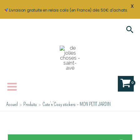
X
Livraison gratuite en relais colis (en France) dès 50€ d'achats.
Aller
Rec
au
contenu
Accueil
Produits
Cute’n’Cosy stickers – MON PETIT JARDIN