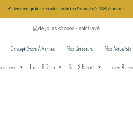
Livraison gratuite en relais colis (en France) dès 50€ d'achats.
Concept Store À Vannes
Nos Créateurs
Nos Actualités
cessoires
Home & Déco
Soin & Beauté
Loisirs & pape