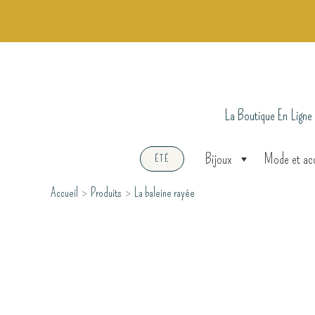
Aller
au
contenu
La Boutique En Ligne
Bijoux
Mode et ac
ÉTÉ
Accueil
Produits
La baleine rayée