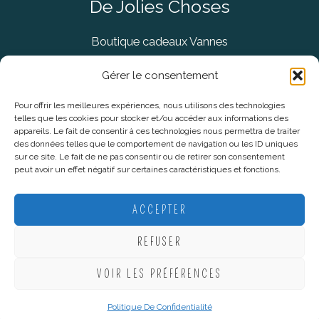
De Jolies Choses
Boutique cadeaux Vannes
Concept Store Vannes
Gérer le consentement
Pour offrir les meilleures expériences, nous utilisons des technologies
telles que les cookies pour stocker et/ou accéder aux informations des
Informations légales
appareils. Le fait de consentir à ces technologies nous permettra de traiter
des données telles que le comportement de navigation ou les ID uniques
sur ce site. Le fait de ne pas consentir ou de retirer son consentement
CGV
peut avoir un effet négatif sur certaines caractéristiques et fonctions.
Mentions Légales
Politique De Confidentialité
ACCEPTER
Plan du site
REFUSER
VOIR LES PRÉFÉRENCES
Copyright © 2026 De Jolies Choses |
Création Lucie Mahé -
Webmarketing
Politique De Confidentialité