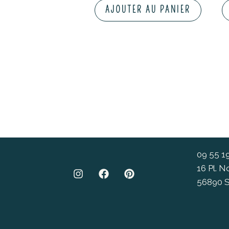
AJOUTER AU PANIER
09 55 1
16 Pl. 
56890 S