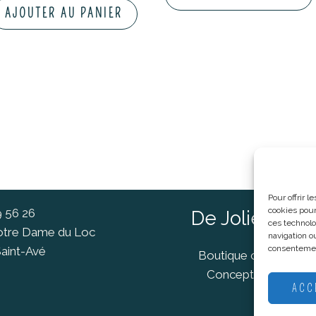
AJOUTER AU PANIER
Pour offrir 
cookies pour
9 56 26
De Jolies Ch
ces technolo
Notre Dame du Loc
navigation ou
consentement
aint-Avé
Boutique cadeaux Va
Concept Store Van
ACC