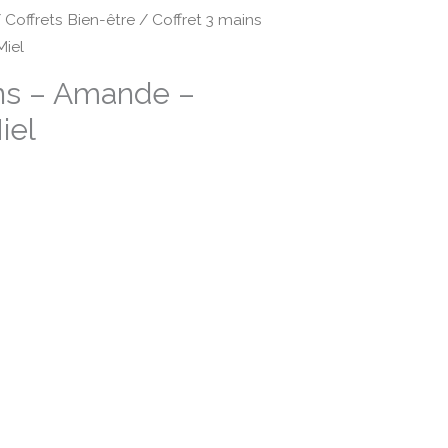
/
Coffrets Bien-être
/ Coffret 3 mains
iel
ins – Amande –
iel