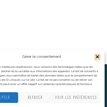
Gérer le consentement
les meilleures expériences, nous utilisons des technologies telles que les
 stocker et/ou accéder aux informations des appareils. Le fait de consentir à
oses
Informations légales
gies nous permettra de traiter des données telles que le comportement de
 les ID uniques sur ce site. Le fait de ne pas consentir ou de retirer son
 peut avoir un effet négatif sur certaines caractéristiques et fonctions.
nnes
CGV
nes
Mentions Légales
EPTER
REFUSER
VOIR LES PRÉFÉRENCES
Politique De Confidentialité
Plan du site