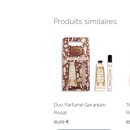
Produits similaires
Duo Parfumé Geranium
T
Rosat
R
21,00
€
2