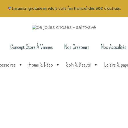
Livraison gratuite en relais colis (en France) dès 50€ d'achats.
Concept Store À Vannes
Nos Créateurs
Nos Actualités
cessoires
Home & Déco
Soin & Beauté
Loisirs & pape