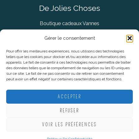
De Jolies Choses
Boutique cadeaux Vannes
Concept Store Vannes
Gérer le consentement
Pour offrir les meilleures expériences, nous utilisons des technologies
telles que les cookies pour stocker et/ou accéder aux informations des
Informations légales
appareils. Le fait de consentir à ces technologies nous permettra de traiter
des données telles que le comportement de navigation ou les ID uniques
sur ce site. Le fait de ne pas consentir ou de retirer son consentement
CGV
peut avoir un effet négatif sur certaines caractéristiques et fonctions.
Mentions Légales
Politique De Confidentialité
ACCEPTER
Plan du site
REFUSER
VOIR LES PRÉFÉRENCES
Copyright © 2026 De Jolies Choses |
Création Lucie Mahé -
Webmarketing