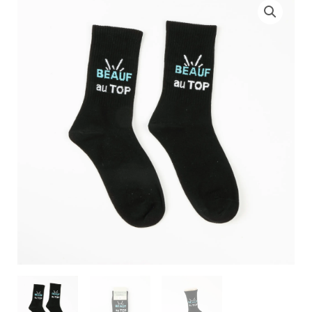
de
Chaussettes
-
BEAUF
AU
TOP