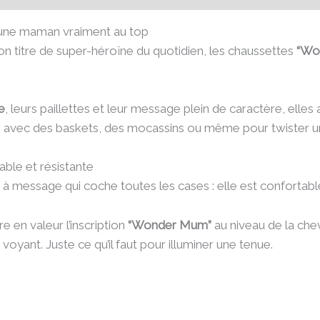
une maman vraiment au top
n titre de super-héroïne du quotidien, les chaussettes
“Wo
e
, leurs paillettes et leur message plein de caractère, elle
r avec des baskets, des mocassins ou même pour twister un
ble et résistante
essage qui coche toutes les cases : elle est confortable, or
 en valeur l’inscription
“Wonder Mum”
au niveau de la chev
voyant. Juste ce qu’il faut pour illuminer une tenue.