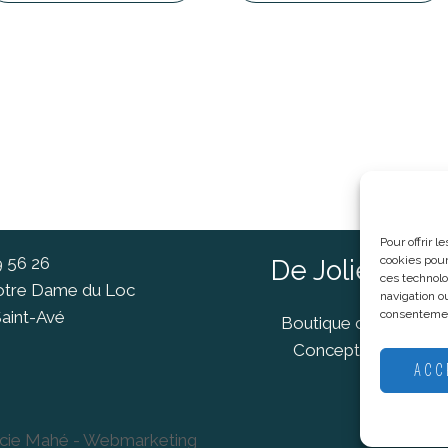
Pour offrir 
9 56 26
cookies pour
De Jolies Ch
ces technolo
Notre Dame du Loc
navigation ou
aint-Avé
consentement
Boutique cadeaux Va
Concept Store Van
ACC
ucie Mahé - Webmarketing