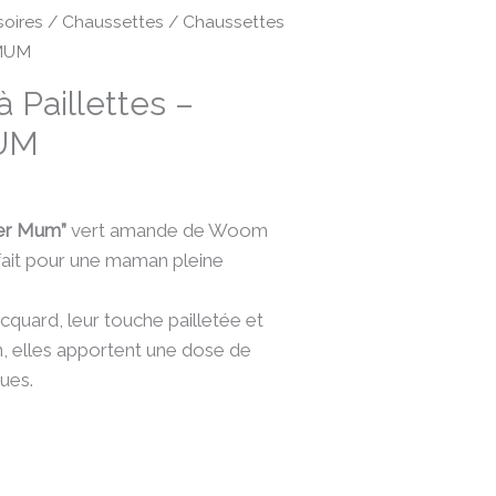
oires
/
Chaussettes
/ Chaussettes
 MUM
 Paillettes –
UM
er Mum”
vert amande de Woom
rfait pour une maman pleine
quard, leur touche pailletée et
n, elles apportent une dose de
nues.