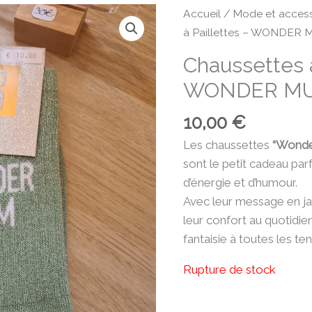
Accueil
/
Mode et access
à Paillettes – WONDER
Chaussettes à
WONDER M
10,00
€
Les chaussettes
“Wond
sont le petit cadeau pa
d’énergie et d’humour.
Avec leur message en jac
leur confort au quotidie
fantaisie à toutes les te
Rupture de stock