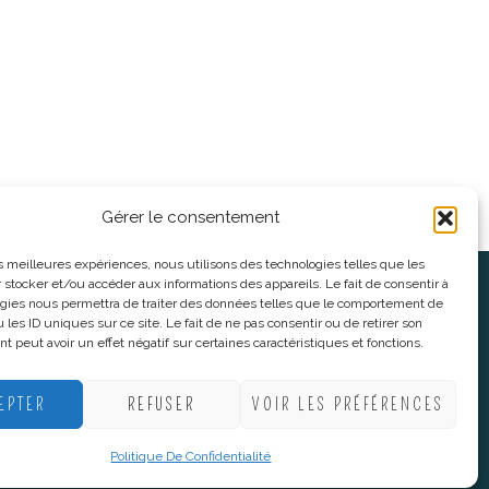
Gérer le consentement
les meilleures expériences, nous utilisons des technologies telles que les
 stocker et/ou accéder aux informations des appareils. Le fait de consentir à
oses
Informations légales
gies nous permettra de traiter des données telles que le comportement de
 les ID uniques sur ce site. Le fait de ne pas consentir ou de retirer son
 peut avoir un effet négatif sur certaines caractéristiques et fonctions.
nnes
CGV
nes
Mentions Légales
EPTER
REFUSER
VOIR LES PRÉFÉRENCES
Politique De Confidentialité
Plan du site
Politique De Confidentialité