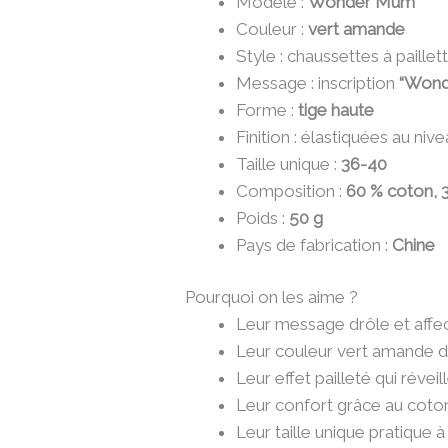
Modèle :
Wonder Mum
Couleur :
vert amande
Style : chaussettes à paille
Message : inscription
“Won
Forme :
tige haute
Finition : élastiquées au nive
Taille unique :
36-40
Composition :
60 % coton, 3
Poids :
50 g
Pays de fabrication :
Chine
Pourquoi on les aime ?
Leur message drôle et affe
Leur couleur vert amande 
Leur effet pailleté qui révei
Leur confort grâce au coton
Leur taille unique pratique à 