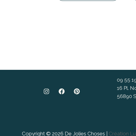
09 55 1
16 Pl. 
56890 S
Copyright © 2026 De Jolies Choses |
Création L