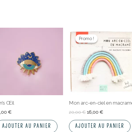
Le
Le
prix
prix
Promo !
Promo !
initial
actuel
était :
est :
20,00 €.
16,00 €.
n’s Œil
Mon arc-en-ciel en macram
2,00
€
20,00
€
16,00
€
AJOUTER AU PANIER
AJOUTER AU PANIER