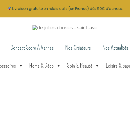
Livraison gratuite en relais colis (en France) dès 50€ d'achats.
Concept Store À Vannes
Nos Créateurs
Nos Actualités
cessoires
Home & Déco
Soin & Beauté
Loisirs & pape