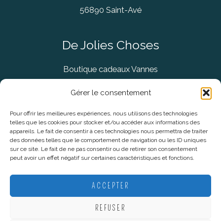
56890 Saint-Avé
De Jolies Choses
Boutique cadeaux Vannes
Concept Store Vannes
Gérer le consentement
Pour offrir les meilleures expériences, nous utilisons des technologies
telles que les cookies pour stocker et/ou accéder aux informations des
Informations légales
appareils. Le fait de consentir à ces technologies nous permettra de traiter
des données telles que le comportement de navigation ou les ID uniques
sur ce site. Le fait de ne pas consentir ou de retirer son consentement
CGV
peut avoir un effet négatif sur certaines caractéristiques et fonctions.
Mentions Légales
Politique De Confidentialité
ACCEPTER
Plan du site
REFUSER