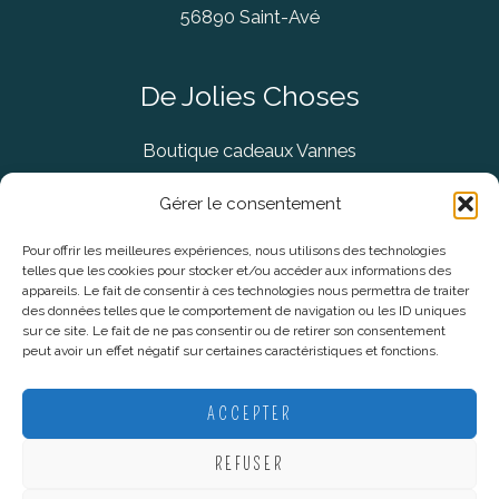
56890 Saint-Avé
De Jolies Choses
Boutique cadeaux Vannes
Concept Store Vannes
Gérer le consentement
Pour offrir les meilleures expériences, nous utilisons des technologies
telles que les cookies pour stocker et/ou accéder aux informations des
Informations légales
appareils. Le fait de consentir à ces technologies nous permettra de traiter
des données telles que le comportement de navigation ou les ID uniques
sur ce site. Le fait de ne pas consentir ou de retirer son consentement
CGV
peut avoir un effet négatif sur certaines caractéristiques et fonctions.
Mentions Légales
Politique De Confidentialité
ACCEPTER
Plan du site
REFUSER