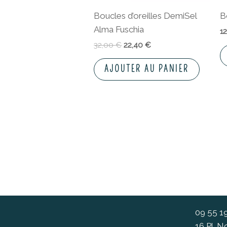
Boucles d’oreilles DemiSel
B
Alma Fuschia
1
32,00
€
22,40
€
AJOUTER AU PANIER
09 55 1
16 Pl. 