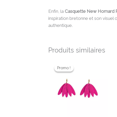
Enfin, la
Casquette New Homard 
inspiration bretonne et son visuel o
authentique.
Produits similaires
Le
Le
prix
prix
Promo !
Promo !
initial
actuel
était :
est :
32,00 €.
22,40 €.