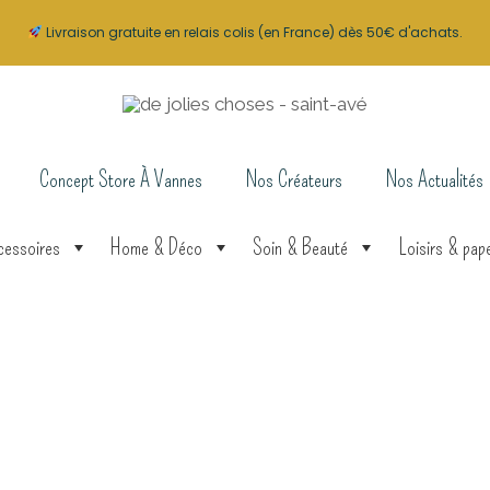
Livraison gratuite en relais colis (en France) dès 50€ d'achats.
Concept Store À Vannes
Nos Créateurs
Nos Actualités
cessoires
Home & Déco
Soin & Beauté
Loisirs & pape