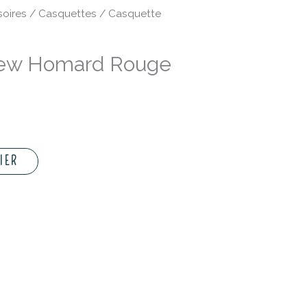
oires
/
Casquettes
/ Casquette
ew Homard Rouge
IER