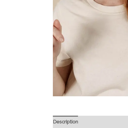
Description
Informations compl