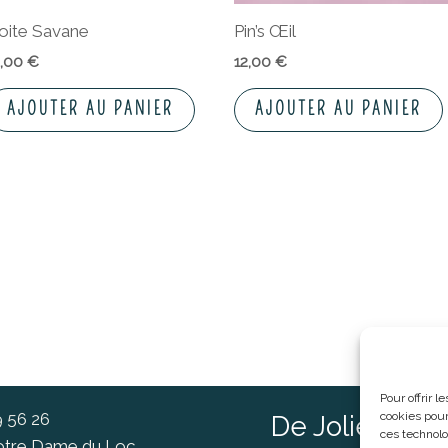
oite Savane
Pin’s Œil
2,00
€
12,00
€
AJOUTER AU PANIER
AJOUTER AU PANIER
Pour offrir 
cookies pour
9 56 26
De Jolies Ch
ces technolo
Notre Dame du Loc