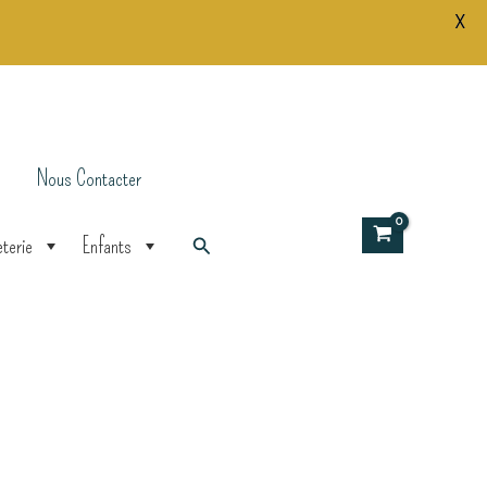
X
New
Homard
Rouge
Nous Contacter
Rechercher
terie
Enfants