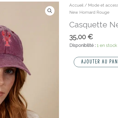
quantité
Accueil
/
Mode et access
de
New Homard Rouge
Casquette
Casquette N
New
Homard
35,00
€
Rouge
Disponibilité :
1 en stock
AJOUTER AU PAN