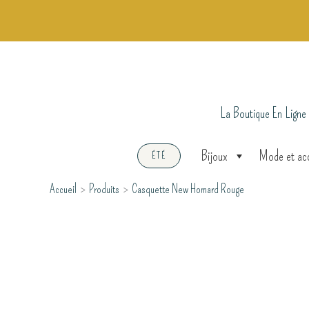
Aller
au
contenu
La Boutique En Ligne
Bijoux
Mode et ac
ÉTÉ
Accueil
Produits
Casquette New Homard Rouge