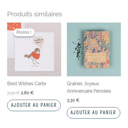
Produits similaires
Le
Le
prix
prix
Promo !
Promo !
initial
actuel
était :
est :
3,50 €.
2,80 €.
Best Wishes Carte
Graines Joyeux
Anniversaire Pensées
3,50
€
2,80
€
3,30
€
AJOUTER AU PANIER
AJOUTER AU PANIER