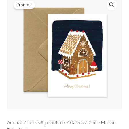
prix
prix
Promo !
initial
actuel
était :
est :
4,00 €.
3,12 €.
Accueil
/
Loisirs & papeterie
/
Cartes
/ Carte Maison