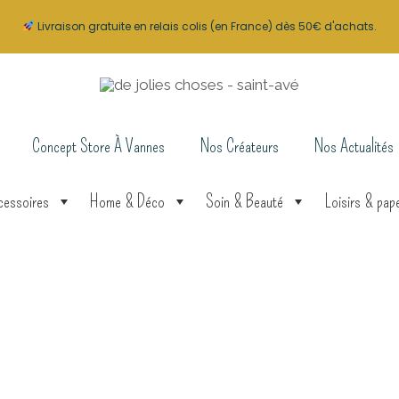
Livraison gratuite en relais colis (en France) dès 50€ d'achats.
Concept Store À Vannes
Nos Créateurs
Nos Actualités
cessoires
Home & Déco
Soin & Beauté
Loisirs & pape