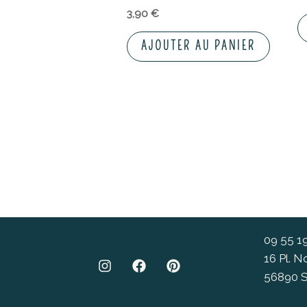
3,90
€
AJOUTER AU PANIER
09 55 1
16 Pl. 
56890 S