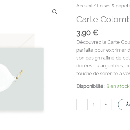
quantité
Accueil
/
Loisirs & papete
de
Carte Colom
Carte
Colombe
3,90
€
Découvrez la Carte Col
parfaite pour exprimer 
son design raffiné de col
dorées ou argentées, ce
touche de sérénité à v
Disponibilité :
8 en stock
A
-
+