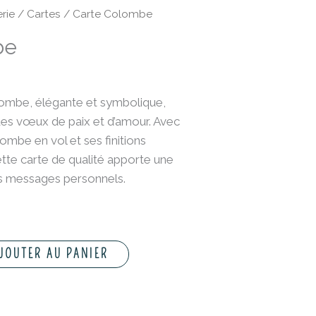
rie
/
Cartes
/ Carte Colombe
be
ombe, élégante et symbolique,
des vœux de paix et d’amour. Avec
ombe en vol et ses finitions
tte carte de qualité apporte une
os messages personnels.
JOUTER AU PANIER