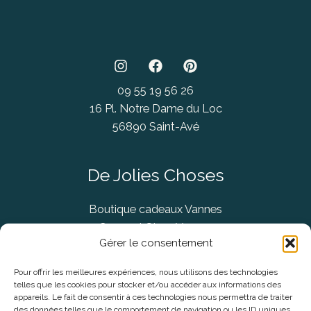
09 55 19 56 26
16 Pl. Notre Dame du Loc
56890 Saint-Avé
De Jolies Choses
Boutique cadeaux Vannes
Concept Store Vannes
Gérer le consentement
Pour offrir les meilleures expériences, nous utilisons des technologies
telles que les cookies pour stocker et/ou accéder aux informations des
Informations légales
appareils. Le fait de consentir à ces technologies nous permettra de traiter
des données telles que le comportement de navigation ou les ID uniques