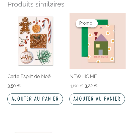
Produits similaires
Le
Le
prix
prix
Promo !
Promo !
initial
actuel
était :
est :
4,60 €.
3,22 €.
Carte Esprit de Noël
NEW HOME
3,50
€
4,60
€
3,22
€
AJOUTER AU PANIER
AJOUTER AU PANIER