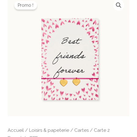
prix
prix
Promo !
de
initial
actuel
Carte
était :
est :
2
15,00 €.
10,50 €.
Bracelets
BFF
Accueil
/
Loisirs & papeterie
/
Cartes
/ Carte 2