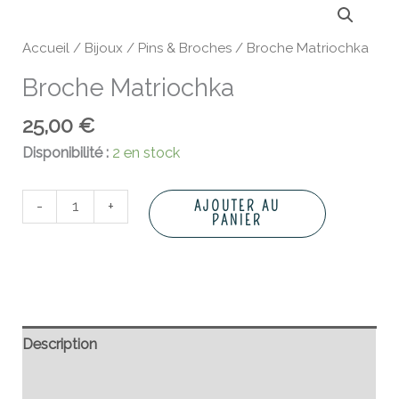
de
Broche
Accueil
/
Bijoux
/
Pins & Broches
/ Broche Matriochka
Matriochka
Broche Matriochka
25,00
€
Disponibilité :
2 en stock
-
+
AJOUTER AU
PANIER
Description
Informations complémentaires