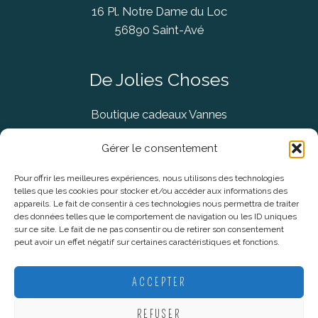
16 Pl. Notre Dame du Loc
56890 Saint-Avé
De Jolies Choses
Boutique cadeaux Vannes
Concept Store Vannes
Gérer le consentement
Pour offrir les meilleures expériences, nous utilisons des technologies
telles que les cookies pour stocker et/ou accéder aux informations des
Informations légales
appareils. Le fait de consentir à ces technologies nous permettra de traiter
des données telles que le comportement de navigation ou les ID uniques
sur ce site. Le fait de ne pas consentir ou de retirer son consentement
CGV
peut avoir un effet négatif sur certaines caractéristiques et fonctions.
Mentions Légales
Politique De Confidentialité
ACCEPTER
Plan du site
REFUSER