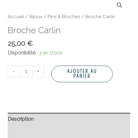
de
Broche
Accueil
/
Bijoux
/
Pins & Broches
/ Broche Carlin
Carlin
Broche Carlin
25,00
€
Disponibilité :
3 en stock
-
+
AJOUTER AU
PANIER
Description
Informations complémentaires