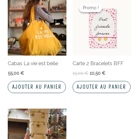
prix
prix
Promo !
Promo !
initial
actuel
était :
est :
15,00 €.
10,50 €.
Cabas La vie est belle
Carte 2 Bracelets BFF
55,00
€
15,00
€
10,50
€
AJOUTER AU PANIER
AJOUTER AU PANIER
Ce
produit
a
plusieurs