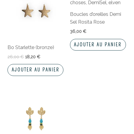
était :
est :
26,00 €.
18,20 €.
Boucles d’oreilles Demi
Sel Rosita Rose
36,00
€
AJOUTER AU PANIER
Bo Starlette (bronze)
26,00
€
18,20
€
AJOUTER AU PANIER