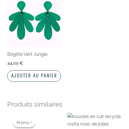
Brigitte Vert Jungle
44,00
€
AJOUTER AU PANIER
Produits similaires
Le
Le
prix
prix
Promo !
Promo !
initial
actuel