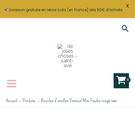
X
Livraison gratuite en relais colis (en France) dès 50€ d'achats.
Aller
Rec
au
contenu
Accueil
Produits
Boucles d’oreilles Demisel Mini Foudre rouge mat