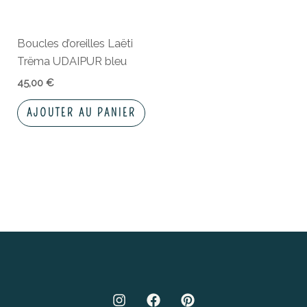
Boucles d’oreilles Laëti
Trëma UDAIPUR bleu
45,00
€
AJOUTER AU PANIER