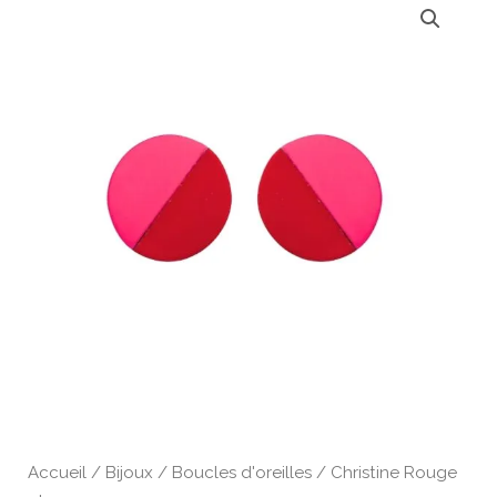
de
Christine
Rouge
et
rose
Accueil
/
Bijoux
/
Boucles d'oreilles
/ Christine Rouge