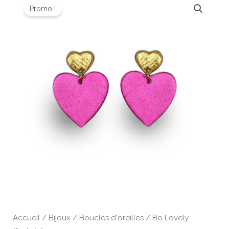
prix
prix
Promo !
initial
actuel
était :
est :
36,00 €.
25,20 €.
Accueil
/
Bijoux
/
Boucles d'oreilles
/ Bo Lovely