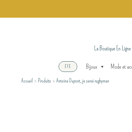
Aller
au
contenu
La Boutique En Ligne
Bijoux
Mode et ac
ÉTÉ
Accueil
Produits
Antoine Dupont, je serai rugbyman