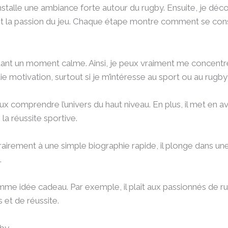
nstalle une ambiance forte autour du rugby. Ensuite, je déco
ne et la passion du jeu. Chaque étape montre comment se cons
endant un moment calme. Ainsi, je peux vraiment me concentrer 
e motivation, surtout si je m’intéresse au sport ou au rugby
comprendre l’univers du haut niveau. En plus, il met en avan
la réussite sportive.
rairement à une simple biographie rapide, il plonge dans une 
.
e idée cadeau. Par exemple, il plaît aux passionnés de rug
 et de réussite.