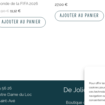
onde de la FIFA 2026
27,00
€
3,90
€
11,12
€
AJOUTER AU PANIER
AJOUTER AU PANIER
Pour offrir 
cookies pour
9 56 26
De Jolies Ch
ces technolo
Notre Dame du Loc
navigation ou
consentement
aint-Avé
Boutique cadeaux Va