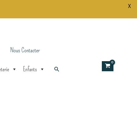
X
Dupont,
je
serai
rugbyman
Nous Contacter
Rechercher
terie
Enfants