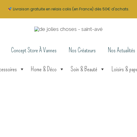
Livraison gratuite en relais colis (en France) dès 50€ d'achats.
Concept Store À Vannes
Nos Créateurs
Nos Actualités
cessoires
Home & Déco
Soin & Beauté
Loisirs & pape