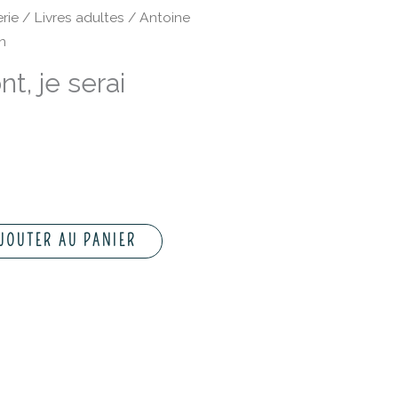
rie
/
Livres adultes
/ Antoine
n
t, je serai
JOUTER AU PANIER