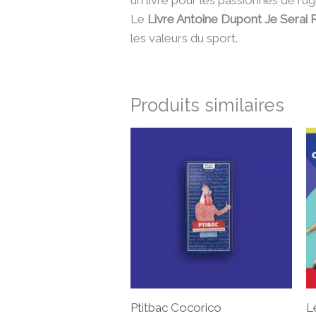
un livre pour les passionnés de ru
Le
Livre Antoine Dupont Je Sera
les valeurs du sport.
Produits similaires
Ptitbac Cocorico
L