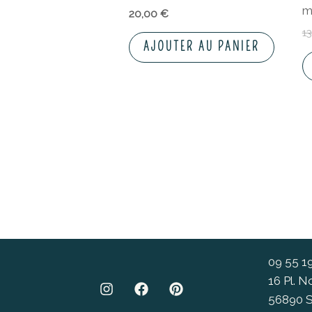
m
20,00
€
1
AJOUTER AU PANIER
09 55 1
16 Pl. 
56890 S