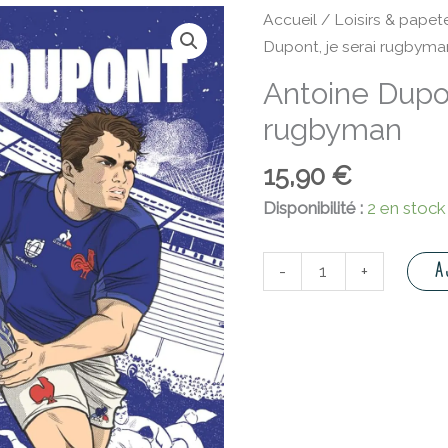
quantité
Accueil
/
Loisirs & papete
de
Dupont, je serai rugbyma
Antoine
Antoine Dupon
Dupont,
rugbyman
je
serai
15,90
€
rugbyman
Disponibilité :
2 en stock
A
-
+