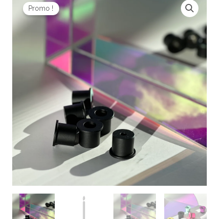
prix
prix
Promo !
initial
actuel
était :
est :
5,90 €.
3,54 €.