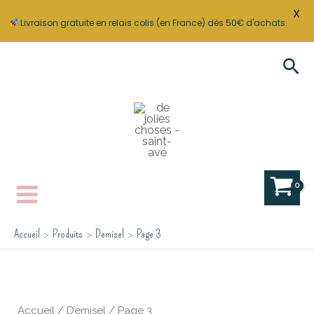
X
Livraison gratuite en relais colis (en France) dès 50€ d'achats.
Aller
Rec
au
contenu
Accueil
Produits
Demisel
Page 3
Accueil
/
Demisel
/ Page 3