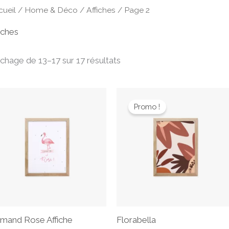
cueil
/
Home & Déco
/
Affiches
/ Page 2
iches
ichage de 13–17 sur 17 résultats
Le
Le
prix
prix
Promo !
initial
actuel
était :
est :
10,90 €.
7,00 €.
amand Rose Affiche
Florabella