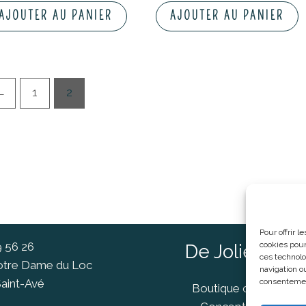
AJOUTER AU PANIER
AJOUTER AU PANIER
←
1
2
Pour offrir 
cookies pour
9 56 26
De Jolies Ch
ces technolo
Notre Dame du Loc
navigation ou
consentement
aint-Avé
Boutique cadeaux Va