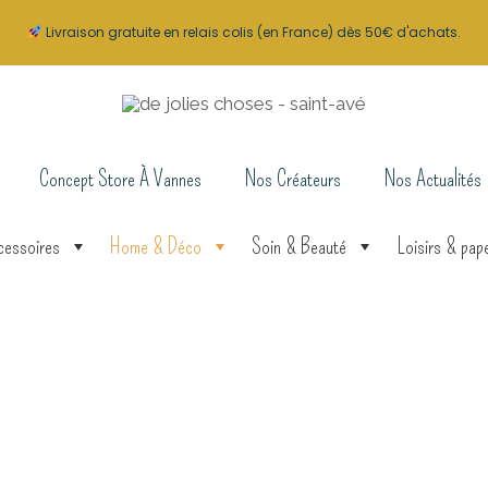
Livraison gratuite en relais colis (en France) dès 50€ d'achats.
Concept Store À Vannes
Nos Créateurs
Nos Actualités
cessoires
Home & Déco
Soin & Beauté
Loisirs & pape