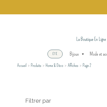
Aller
au
contenu
La Boutique En Ligne
Bijoux
Mode et ac
ÉTÉ
Accueil
Produits
Home & Déco
Affiches
Page 2
Filtrer par