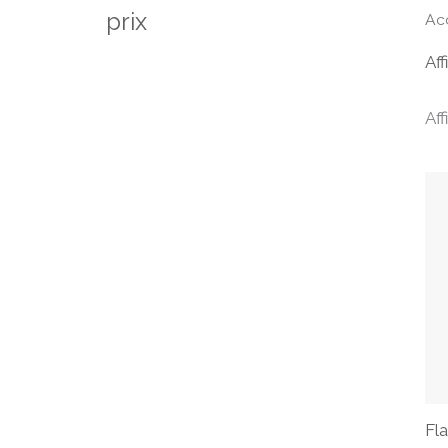
prix
Ac
Aff
Aff
Fl