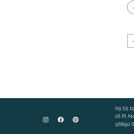
09 55 1
16 Pl. 
56890 S