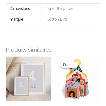
Dimensions
24 × 18 × 0,1 cm
marque
Cotton Bird
Produits similaires
Le
Le
prix
prix
Promo !
Promo !
initial
actuel
était :
est :
10,00 €.
8,00 €.