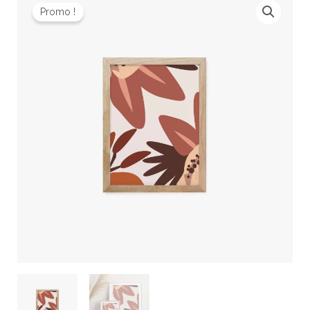
prix
prix
Promo !
de
initial
actuel
Florabella
était :
est :
10,90 €.
7,00 €.