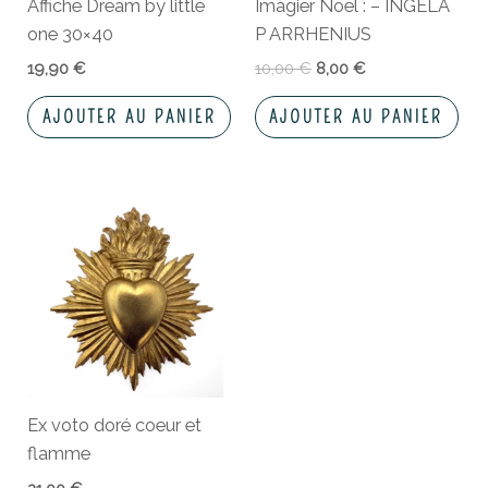
Affiche Dream by little
Imagier Noël : – INGELA
one 30×40
P ARRHENIUS
19,90
€
10,00
€
8,00
€
AJOUTER AU PANIER
AJOUTER AU PANIER
Ex voto doré coeur et
flamme