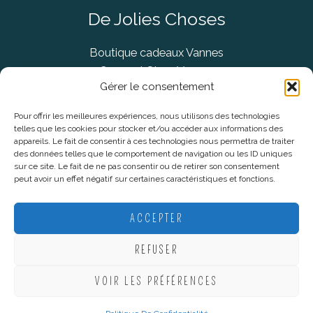
De Jolies Choses
Boutique cadeaux Vannes
Concept Store Vannes
Gérer le consentement
Pour offrir les meilleures expériences, nous utilisons des technologies
telles que les cookies pour stocker et/ou accéder aux informations des
Informations légales
appareils. Le fait de consentir à ces technologies nous permettra de traiter
des données telles que le comportement de navigation ou les ID uniques
sur ce site. Le fait de ne pas consentir ou de retirer son consentement
CGV
peut avoir un effet négatif sur certaines caractéristiques et fonctions.
Mentions Légales
Politique De Confidentialité
ACCEPTER
Plan du site
REFUSER
VOIR LES PRÉFÉRENCES
Copyright © 2026 De Jolies Choses |
Création Lucie Mahé -
Webmarketing