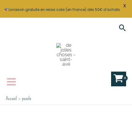
X
Livraison gratuite en relais colis (en France) dès 50€ d'achats.
Aller
Rec
au
contenu
Accueil
puzzle