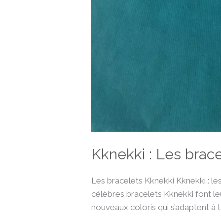
Kknekki : Les brace
Les bracelets Kknekki Kknekki : les
célèbres bracelets Kknekki font leu
nouveaux coloris qui s’adaptent à t