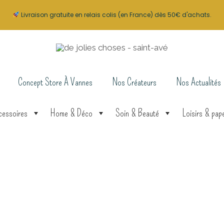
Livraison gratuite en relais colis (en France) dès 50€ d'achats.
Concept Store À Vannes
Nos Créateurs
Nos Actualités
cessoires
Home & Déco
Soin & Beauté
Loisirs & pape