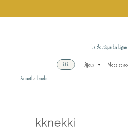
Aller
au
contenu
La Boutique En Ligne
Bijoux
Mode et ac
ÉTÉ
Accueil
kknekki
kknekki