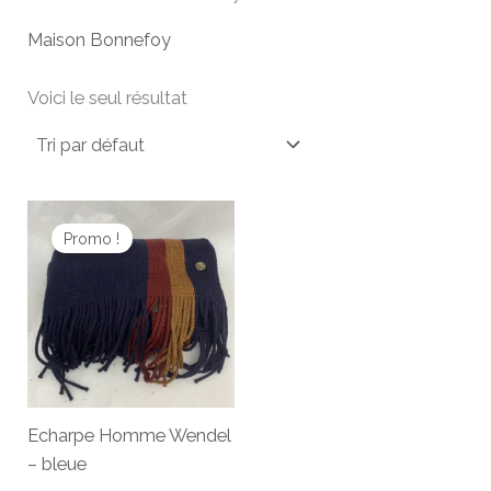
Maison Bonnefoy
Voici le seul résultat
Le
Le
prix
prix
Promo !
initial
actuel
était :
est :
22,00 €.
18,00 €.
Echarpe Homme Wendel
– bleue