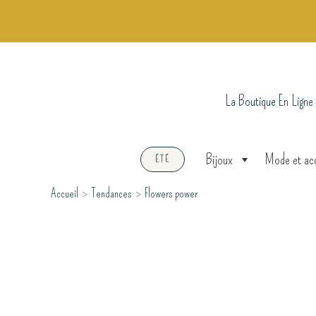
Aller
au
contenu
La Boutique En Ligne
Bijoux
Mode et ac
ÉTÉ
Accueil
Tendances
Flowers power