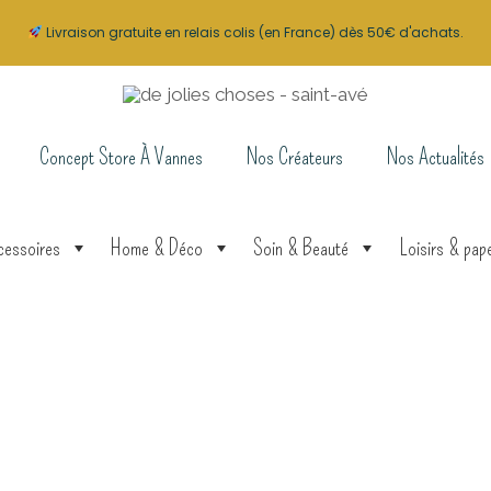
Livraison gratuite en relais colis (en France) dès 50€ d'achats.
Concept Store À Vannes
Nos Créateurs
Nos Actualités
cessoires
Home & Déco
Soin & Beauté
Loisirs & pape