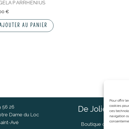
GELA P ARRHENIUS
,00
€
AJOUTER AU PANIER
Pour offrir 
cookies pour
9 56 26
De Jolies Ch
ces technolo
Notre Dame du Loc
navigation ou
consentement
aint-Avé
Boutique cadeaux Va