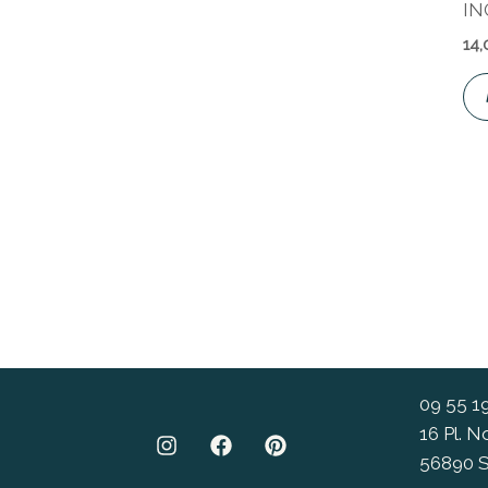
IN
14
09 55 1
16 Pl. 
56890 S