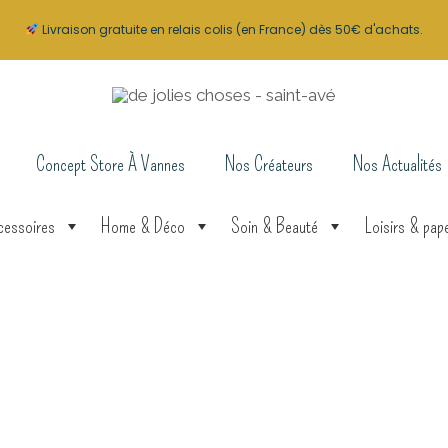
Livraison gratuite en relais colis (en France) dès 50€ d'achats.
Concept Store À Vannes
Nos Créateurs
Nos Actualités
cessoires
Home & Déco
Soin & Beauté
Loisirs & pape