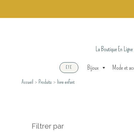
Aller
au
contenu
La Boutique En Ligne
Bijoux
Mode et ac
ÉTÉ
Accueil
Produits
livre enfant
Filtrer par