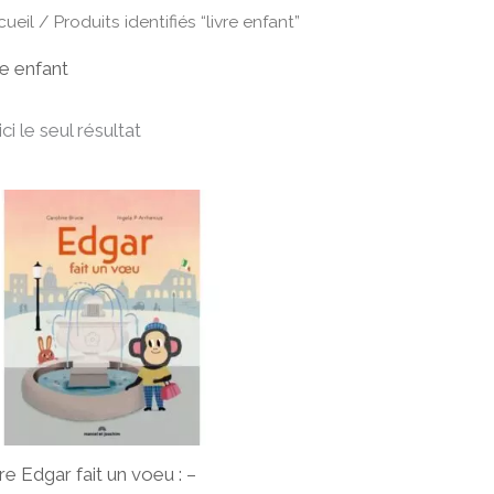
cueil
/ Produits identifiés “livre enfant”
re enfant
ci le seul résultat
re Edgar fait un voeu : –