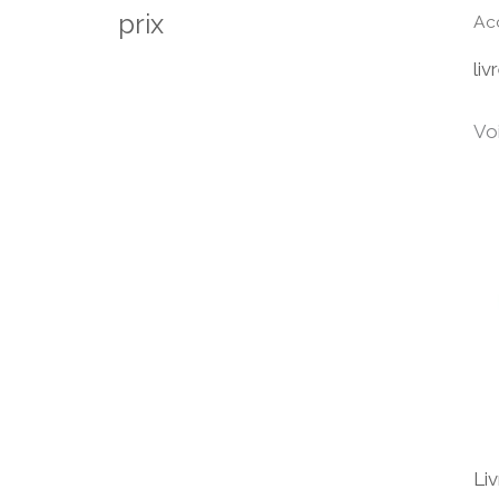
prix
Ac
liv
Voi
Liv