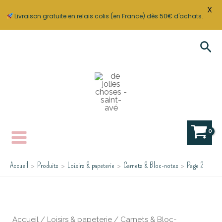
X
Livraison gratuite en relais colis (en France) dès 50€ d'achats.
Aller
Rec
au
contenu
Accueil
Produits
Loisirs & papeterie
Carnets & Bloc-notes
Page 2
Accueil
/
Loisirs & papeterie
/
Carnets & Bloc-