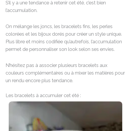
S’il y a une tendance à retenir cet été, c’est bien
l’accumulation.
On mélange les joncs, les bracelets fins, les perles
colorées et les bijoux dorés pour créer un style unique.
Plus libre et moins codifiée qu’autrefois, l’accumulation
permet de personnaliser son look selon ses envies.
N’hésitez pas à associer plusieurs bracelets aux
couleurs complémentaires ou à mixer les matières pour
un rendu encore plus tendance.
Les bracelets à accumuler cet été :
AJOUTER AU PANIER
AJOUTER A