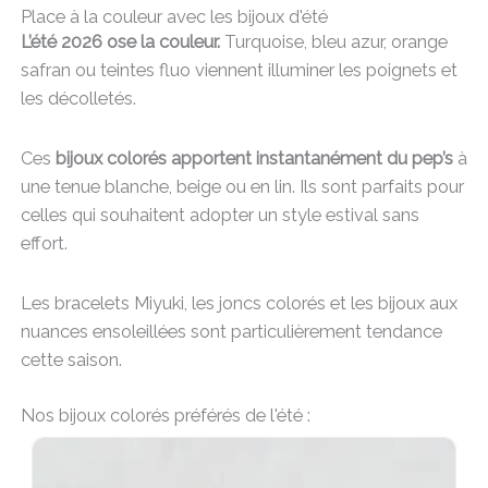
Place à la couleur avec les bijoux d'été
29,00
€
L’été 2026 ose la couleur.
Turquoise, bleu azur, orange
safran ou teintes fluo viennent illuminer les poignets et
les décolletés.
Ces
bijoux colorés apportent instantanément du pep’s
à
une tenue blanche, beige ou en lin. Ils sont parfaits pour
celles qui souhaitent adopter un style estival sans
effort.
Les bracelets Miyuki, les joncs colorés et les bijoux aux
nuances ensoleillées sont particulièrement tendance
cette saison.
Nos bijoux colorés préférés de l'été :
AJOUTER AU PANIER
AJOUTER A