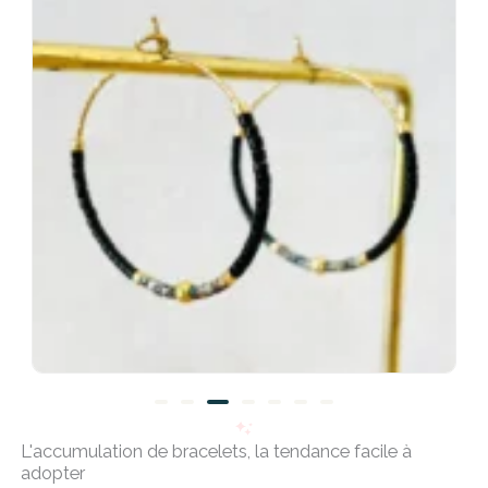
Créoles Miyuki Noir et Or
L'accumulation de bracelets, la tendance facile à
15,00
€
adopter