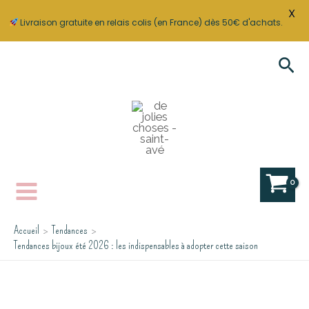
X
Livraison gratuite en relais colis (en France) dès 50€ d'achats.
Aller
Rec
au
contenu
Accueil
Tendances
Tendances bijoux été 2026 : les indispensables à adopter cette saison