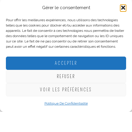
Collier Lucie
Gérer le consentement
Les bijoux qui subliment les tenues de vacances
24,00
€
Les vacances sont l’occasion parfaite pour oser des
Pour offrir les meilleures expériences, nous utilisons des technologies
telles que les cookies pour stocker et/ou accéder aux informations des
bijoux plus audacieux.
appareils. Le fait de consentir à ces technologies nous permettra de traiter
des données telles que le comportement de navigation ou les ID uniques
sur ce site. Le fait de ne pas consentir ou de retirer son consentement
Les colliers colorés, les chaînes ornées de pendentifs
peut avoir un effet négatif sur certaines caractéristiques et fonctions.
marins et les bijoux inspirés des plages du bout du
monde
apportent immédiatement une touche estivale
ACCEPTER
à vos tenues.
REFUSER
Associés à une robe fluide, un panier en osier ou une
chemise en lin, ils créent un
look chic et décontracté
VOIR LES PRÉFÉRENCES
idéal pour l’été.
Politique De Confidentialité
Nos coups de cœur pour les vacances :
AJOUTER AU PANIER
AJOUTER A