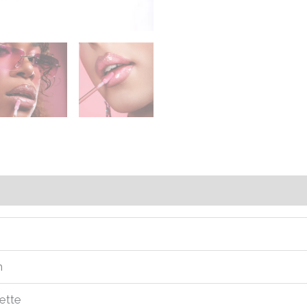
Avis (0)
m
lette