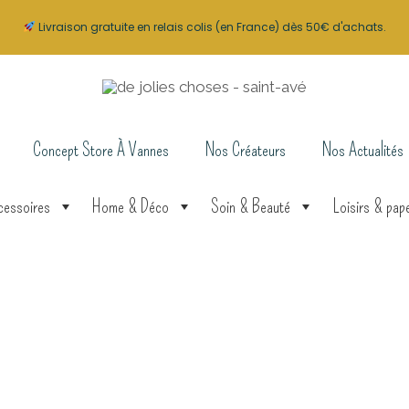
Livraison gratuite en relais colis (en France) dès 50€ d'achats.
Concept Store À Vannes
Nos Créateurs
Nos Actualités
cessoires
Home & Déco
Soin & Beauté
Loisirs & pape