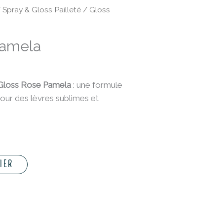
/
Spray & Gloss Pailleté
/ Gloss
Pamela
Gloss Rose Pamela
: une formule
 pour des lèvres sublimes et
IER