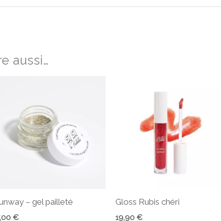
e aussi…
unway – gel pailleté
Gloss Rubis chéri
7,00
€
19,90
€