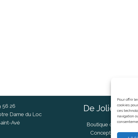
Pour offrir 
9 56 26
cookies pour
De Jolies Ch
ces technolo
Notre Dame du Loc
navigation ou
aint-Avé
consentement
Boutique cadeaux Va
Concept Store Van