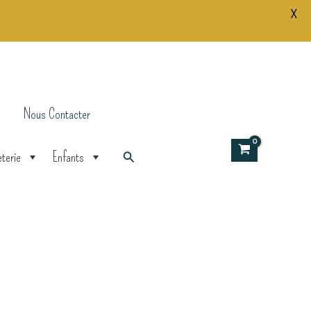
X
Rose
Pamela
Nous Contacter
Rechercher
terie
Enfants