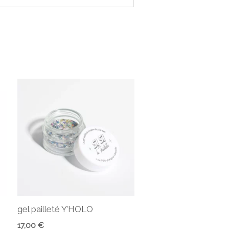
gel pailleté Y’HOLO
17,00
€