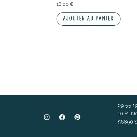
16,00
€
AJOUTER AU PANIER
09 55 1
16 Pl. 
56890 S