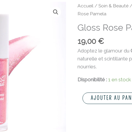
quantité
Accueil
/
Soin & Beauté
de
Rose Pamela
Gloss
Gloss Rose 
Rose
Pamela
19,00
€
Adoptez le glamour du
naturelle et scintillante
nourries.
Disponibilité :
1 en stock
AJOUTER AU PAN