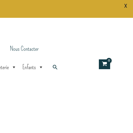
X
pailleté
Y'HOLO
Nous Contacter
Rechercher
terie
Enfants