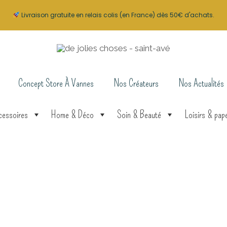
Livraison gratuite en relais colis (en France) dès 50€ d'achats.
Concept Store À Vannes
Nos Créateurs
Nos Actualités
cessoires
Home & Déco
Soin & Beauté
Loisirs & pape