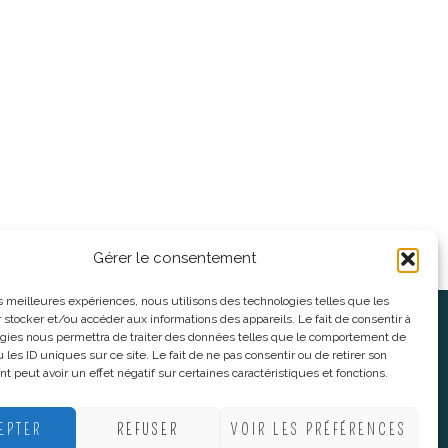
Gérer le consentement
les meilleures expériences, nous utilisons des technologies telles que les
 stocker et/ou accéder aux informations des appareils. Le fait de consentir à
oses
Informations légales
gies nous permettra de traiter des données telles que le comportement de
 les ID uniques sur ce site. Le fait de ne pas consentir ou de retirer son
 peut avoir un effet négatif sur certaines caractéristiques et fonctions.
nnes
CGV
nes
Mentions Légales
EPTER
REFUSER
VOIR LES PRÉFÉRENCES
Politique De Confidentialité