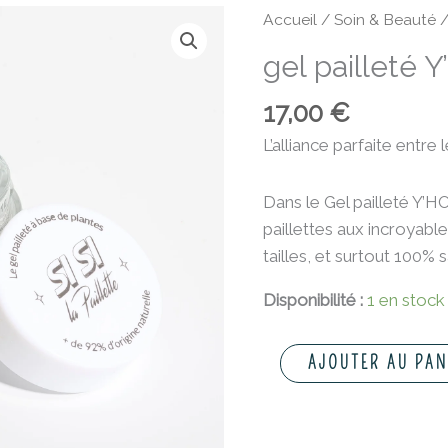
quantité
Accueil
/
Soin & Beauté
de
gel pailleté 
gel
pailleté
17,00
€
Y'HOLO
L’alliance parfaite entre 
Dans le Gel pailleté Y’
paillettes aux incroyable
tailles, et surtout 100% 
Disponibilité :
1 en stock
AJOUTER AU PAN