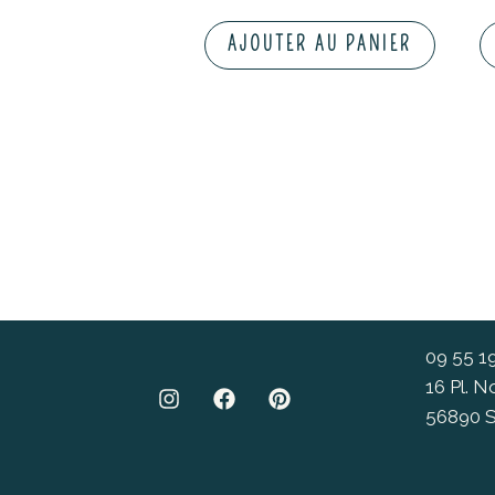
AJOUTER AU PANIER
09 55 1
16 Pl. 
56890 S