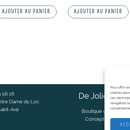
AJOUTER AU PANIER
AJOUTER AU PANIER
Pour offrir 
cookies pour
9 56 26
De Jolies Ch
ces technolo
Notre Dame du Loc
navigation ou
consentement
aint-Avé
Boutique cadeaux Va
Concept Store Van
ACC