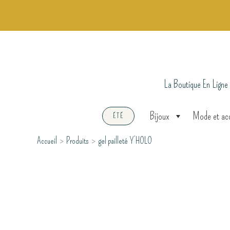
Aller
au
contenu
La Boutique En Ligne
Bijoux
Mode et ac
ÉTÉ
Accueil
Produits
gel pailleté Y’HOLO