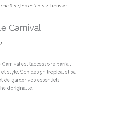
erie & stylos enfants
/ Trousse
e Carnival
)
Carnival est l’accessoire parfait
 et style. Son design tropical et sa
nt de garder vos essentiels
e d’originalité.