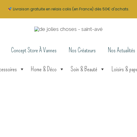
Livraison gratuite en relais colis (en France) dès 50€ d'achats.
Concept Store À Vannes
Nos Créateurs
Nos Actualités
cessoires
Home & Déco
Soin & Beauté
Loisirs & pape