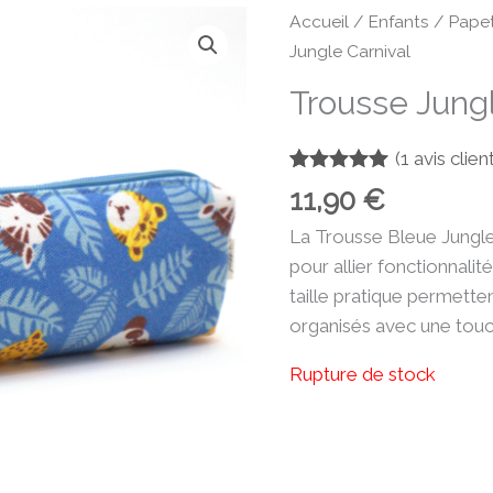
Accueil
/
Enfants
/
Papet
Jungle Carnival
Trousse Jungl
(
1
avis client
Noté
1
5.00
11,90
€
sur 5
basé sur
La Trousse Bleue Jungle 
notation
client
pour allier fonctionnalité
taille pratique permette
organisés avec une touch
Rupture de stock