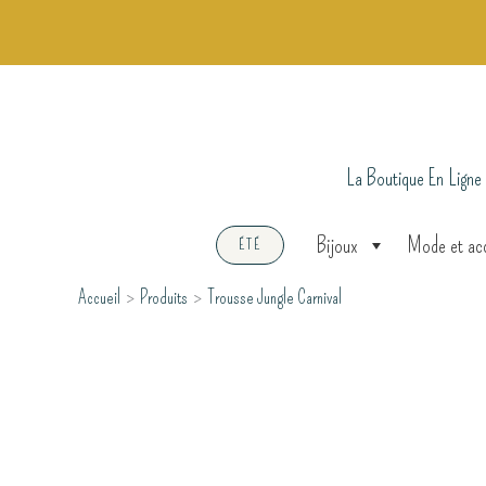
Aller
au
contenu
La Boutique En Ligne
Bijoux
Mode et ac
ÉTÉ
Accueil
Produits
Trousse Jungle Carnival