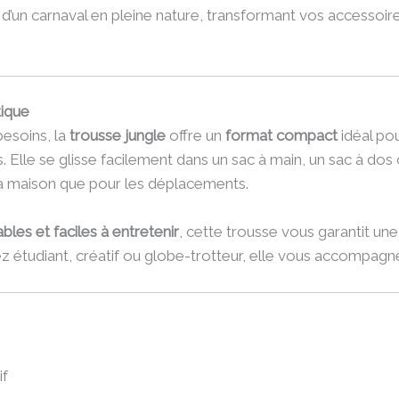
ie d’un carnaval en pleine nature, transformant vos accessoir
tique
besoins, la
trousse jungle
offre un
format compact
idéal pou
. Elle se glisse facilement dans un sac à main, un sac à dos o
la maison que pour les déplacements.
bles et faciles à entretenir
, cette trousse vous garantit un
ez étudiant, créatif ou globe-trotteur, elle vous accompagn
if