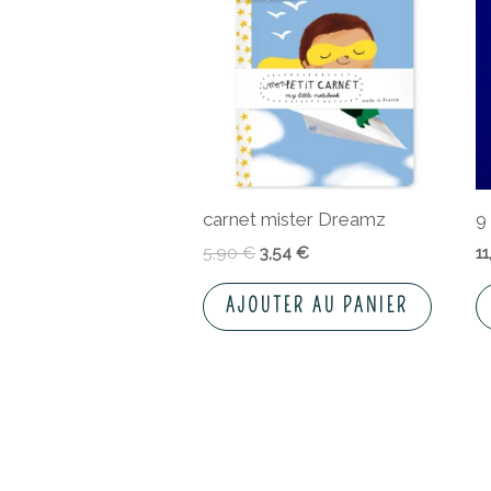
était :
est :
5,90 €.
3,54 €.
carnet mister Dreamz
9
5,90
€
3,54
€
1
AJOUTER AU PANIER