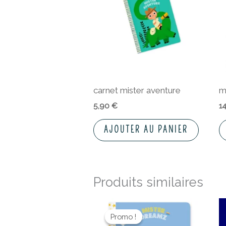
carnet mister aventure
m
5,90
€
1
AJOUTER AU PANIER
Produits similaires
Le
Le
prix
prix
Promo !
Promo !
initial
actuel