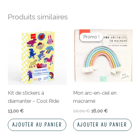
Produits similaires
Le
Le
prix
prix
Promo !
Promo !
initial
actuel
était :
est :
20,00 €.
16,00 €.
Kit de stickers à
Mon arc-en-ciel en
diamanter – Cool Ride
macramé
13,00
€
20,00
€
16,00
€
AJOUTER AU PANIER
AJOUTER AU PANIER