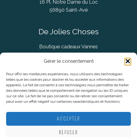
16 Pl. Notre Dame du Loc
56890 Saint-Avé
De Jolies Choses
Boutique cadeaux Vannes
Concept Store Vannes
Gérer le consentement
Pour offrir les meilleures expériences, nous utilisons des technologies
telles que les cookies pour stocker et/ou accéder aux informations des
Informations légales
appareils. Le fait de consentir à ces technologies nous permettra de traiter
des données telles que le comportement de navigation ou les ID uniques
sur ce site. Le fait de ne pas consentir ou de retirer son consentement
CGV
peut avoir un effet négatif sur certaines caractéristiques et fonctions.
Mentions Légales
Politique De Confidentialité
ACCEPTER
Plan du site
REFUSER