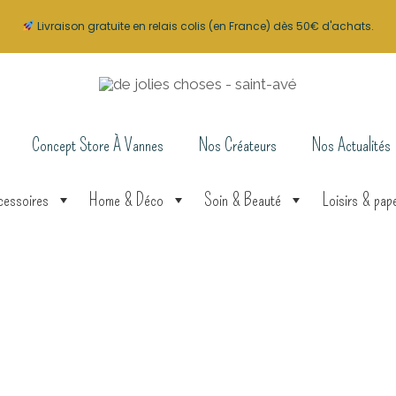
Livraison gratuite en relais colis (en France) dès 50€ d'achats.
Concept Store À Vannes
Nos Créateurs
Nos Actualités
cessoires
Home & Déco
Soin & Beauté
Loisirs & pape