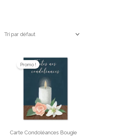
Le
Le
prix
prix
Promo !
initial
actuel
était :
est :
3,90 €.
1,95 €.
Carte Condoléances Bougie