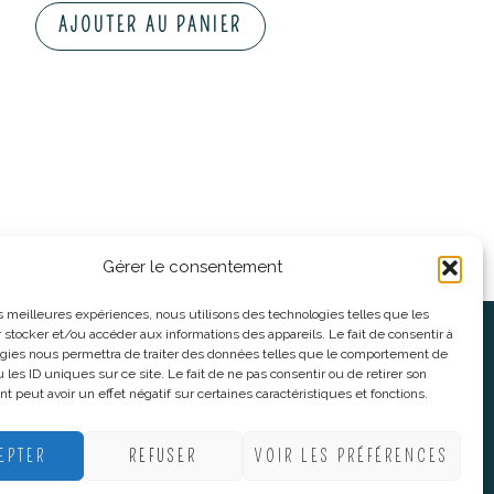
AJOUTER AU PANIER
Gérer le consentement
les meilleures expériences, nous utilisons des technologies telles que les
 stocker et/ou accéder aux informations des appareils. Le fait de consentir à
oses
Informations légales
gies nous permettra de traiter des données telles que le comportement de
 les ID uniques sur ce site. Le fait de ne pas consentir ou de retirer son
 peut avoir un effet négatif sur certaines caractéristiques et fonctions.
nnes
CGV
nes
Mentions Légales
EPTER
REFUSER
VOIR LES PRÉFÉRENCES
Politique De Confidentialité
Plan du site