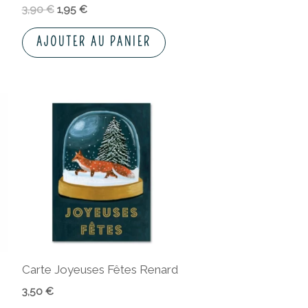
3,90
€
1,95
€
AJOUTER AU PANIER
Carte Joyeuses Fêtes Renard
3,50
€