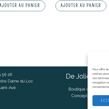
AJOUTER AU PANIER
AJOUTER AU PANIER
Pour offrir 
9 56 26
cookies pour
De Jolies Ch
ces technolo
Notre Dame du Loc
navigation ou
aint-Avé
consentement
Boutique cadeaux Va
Concept Store Van
ACC