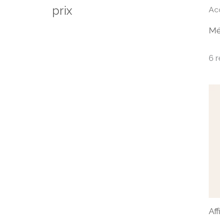
prix
Ac
Mé
6 r
Aff