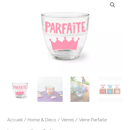
de
Verre
Parfaite
Accueil
/
Home & Déco
/
Verres
/ Verre Parfaite