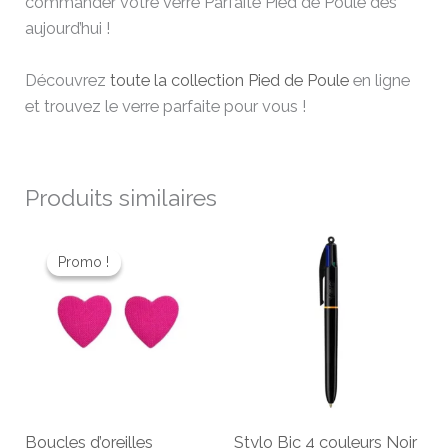
commander votre verre Parfaite Pied de Poule dès
aujourd’hui !
Découvrez
toute la collection Pied de Poule
en ligne
et trouvez le verre parfaite pour vous !
Produits similaires
Le
Le
prix
prix
Promo !
Promo !
initial
actuel
était :
est :
26,00 €.
20,80 €.
Boucles d’oreilles
Stylo Bic 4 couleurs Noir