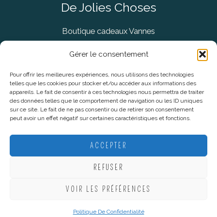
De Jolies Choses
Boutique cadeaux Vannes
Concept Store Vannes
Gérer le consentement
Pour offrir les meilleures expériences, nous utilisons des technologies
telles que les cookies pour stocker et/ou accéder aux informations des
Informations légales
appareils. Le fait de consentir à ces technologies nous permettra de traiter
des données telles que le comportement de navigation ou les ID uniques
sur ce site. Le fait de ne pas consentir ou de retirer son consentement
CGV
peut avoir un effet négatif sur certaines caractéristiques et fonctions.
Mentions Légales
Politique De Confidentialité
ACCEPTER
Plan du site
REFUSER
VOIR LES PRÉFÉRENCES
Copyright © 2026 De Jolies Choses |
Création Lucie Mahé -
Webmarketing
Politique De Confidentialité