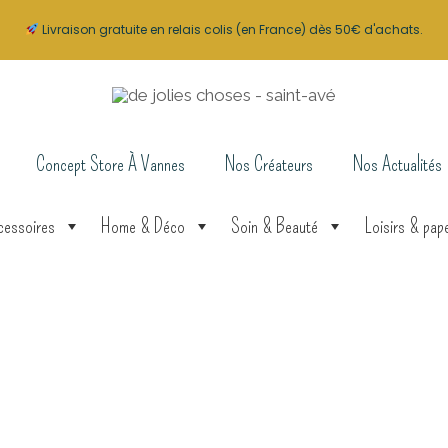
Livraison gratuite en relais colis (en France) dès 50€ d'achats.
Concept Store À Vannes
Nos Créateurs
Nos Actualités
cessoires
Home & Déco
Soin & Beauté
Loisirs & pape