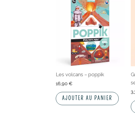
Les volcans – poppik
G
s
16,90
€
3
AJOUTER AU PANIER