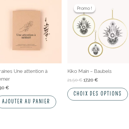
Le
Le
prix
prix
Promo !
Promo !
initial
actuel
était :
est :
21,50 €.
17,20 €.
raines Une attention à
Kiko Main – Baubels
emer
21,50
€
17,20
€
,30
€
CHOIX DES OPTIONS
AJOUTER AU PANIER